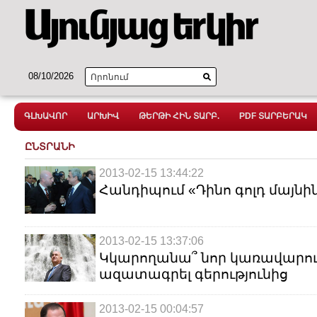
08/10/2026
ԳԼԽԱՎՈՐ
ԱՐԽԻՎ
ԹԵՐԹԻ ՀԻՆ ՏԱՐԲ.
PDF ՏԱՐԲԵՐԱԿ
ԸՆՏՐԱՆԻ
2013-02-15 13:44:22
Հանդիպում «Դինո գոլդ մայնի
2013-02-15 13:37:06
Կկարողանա՞ նոր կառավարութ
ազատագրել գերությունից
2013-02-15 00:04:57