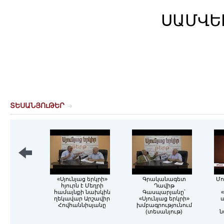
ՍԱՄՎԵ
ՏԵՍԱՆՅՈւԹԵՐ
«Սյունյաց երկրի»
Գրականագետ
Մո
հյուրն է Մեղրի
Դավիթ
համայնքի նախկին
Գասպարյանը՝
«
ղեկավար Արշավիր
«Սյունյաց երկրի»
Հովհաննիսյանը
խմբագրությունում
(տեսանյութ)
ն