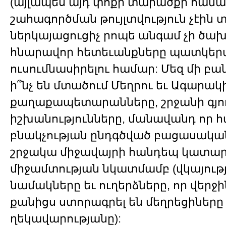
(այլապես այդ փոքր տարածքի համա
շահագործման թույլտվություն չէին տ
ներկայացուցիչ րոպե անգամ չի ծախ
հնարավոր հետեւանքները պատկերա
ուսումնասիրելու համար: Մեզ մի բան
ի՞նչ են մտածում Մեղրու եւ Ագարակ
քաղաքապետարանները, շրջանի գյ
իշխանությունները, մանավանդ որ հ
բնակչության ընդգծված բացասակա
շրջակա միջավայրի հանդեպ կատար
միջամտության նկատմամբ (վկայությ
նամակները եւ ուղերձները, որ վերջ
քանիցս ստորագրել են մեղրեցիները 
ղեկավարությանը):