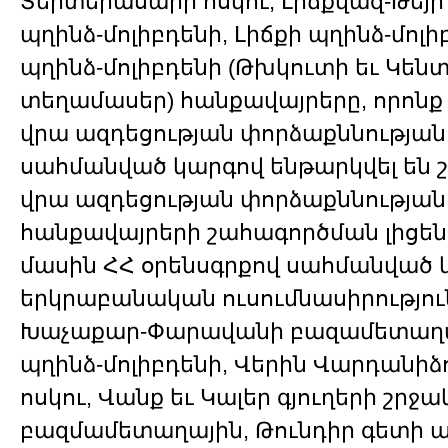
Տերտերասարի ոսկու, Լիճքվազ-Թեյի
պղինձ-մոլիբդենի, Լիճքի պղինձ-մոլի
պղինձ-մոլիբդենի (Թխկուտի եւ Կե
տեղամասեր) հանքավայրերը, որոնք
վրա ազդեցության փորձաքննության 
սահմանված կարգով ենթարկվել են 
վրա ազդեցության փորձաքննության 
հանքավայրերի շահագործման լիցեն
մասին ՀՀ օրենսգրքով սահմանված 
երկրաբանական ուսումնասիրությու
Խաչաքար-Փարավանի բազամետաղա
պղինձ-մոլիբդենի, Վերին Վարդանիձոր
ոսկու, Վանք եւ Կալեր գյուղերի շր
բազմամետաղային, Թունդիր գետի ա