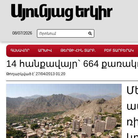
08/07/2026
ԳԼԽԱՎՈՐ
ԱՐԽԻՎ
ԹԵՐԹԻ ՀԻՆ ՏԱՐԲ.
PDF ՏԱՐԲԵՐԱԿ
14 հանքավայր` 664 քառակ
Թողարկված է՝ 27/04/2013 01:20
Մ
ա
ռ
կ