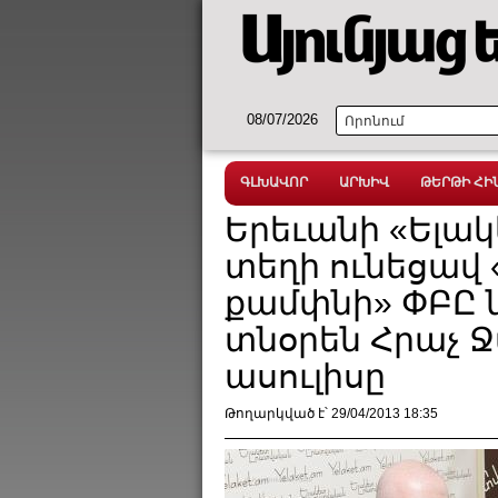
08/07/2026
ԳԼԽԱՎՈՐ
ԱՐԽԻՎ
ԹԵՐԹԻ ՀԻՆ
Երեւանի «Ելակ
տեղի ունեցավ 
քամփնի» ՓԲԸ 
տնօրեն Հրաչ Ջ
ասուլիսը
Թողարկված է՝ 29/04/2013 18:35