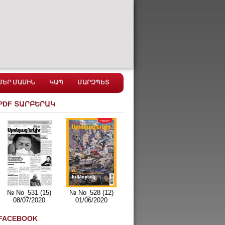
ՄԵՐ ՄԱՍԻՆ
ԿԱՊ
ՄԱՐԶՊԵՏ
PDF ՏԱՐԲԵՐԱԿ
№ No_531 (15)
№ No_528 (12)
08/07/2020
01/06/2020
FACEBOOK