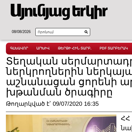
08/08/2026
ԳԼԽԱՎՈՐ
ԱՐԽԻՎ
ԹԵՐԹԻ ՀԻՆ ՏԱՐԲ.
PDF ՏԱՐԲԵՐԱԿ
Տեղական սերմարտադր
ներկրողներին ներկայա
աշնանացան ցորենի ա
խթանման ծրագիրը
Թողարկված է՝ 09/07/2020 16:35
ՀՀ
նա