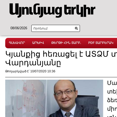
08/06/2026
ԳԼԽԱՎՈՐ
ԱՐԽԻՎ
ԹԵՐԹԻ ՀԻՆ ՏԱՐԲ.
PDF ՏԱՐԲԵՐԱԿ
Կյանքից հեռացել է ԱՏՁՄ 
Վարդանյանը
Թողարկված է՝ 10/07/2020 10:36
Մա
տե
ձե
մի