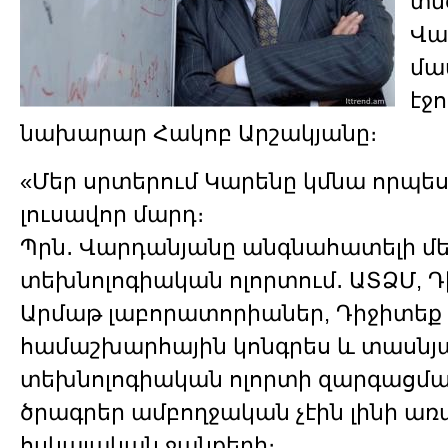
տն
Վա
մա
էջո
նախարար Հակոբ Արշակյանը։
«Մեր սրտերում Կարենը կմնա որպե
լուսավոր մարդ։
Պրն․ Վարդանյանը անգնահատելի մե
տեխնոլոգիական ոլորտում․ ԱՏՁՄ, Դ
Արմաթ լաբորատորիաներ, Դիջիտեք բ
համաշխարհային կոնգրես և տասնյա
տեխնոլոգիական ոլորտի զարգացմ
ծրագրեր ամբողջական չէին լինի առ
հսկայական ջանքերի։