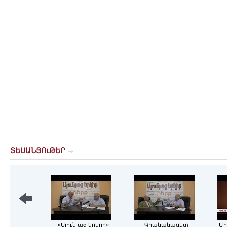
ՏԵՍԱՆՅՈւԹԵՐ
«Սյունյաց երկրի»
Գրականագետ
Մո