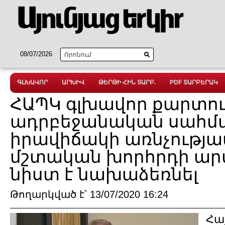
08/07/2026
ԳԼԽԱՎՈՐ
ԱՐԽԻՎ
ԹԵՐԹԻ ՀԻՆ ՏԱՐԲ.
PDF ՏԱՐԲԵՐԱԿ
ՀԱՊԿ գլխավոր քարտու
ադրբեջանական սահմ
իրավիճակի առնչությա
մշտական խորհրդի ա
նիստ է նախաձեռնել
Թողարկված է՝ 13/07/2020 16:24
Հա