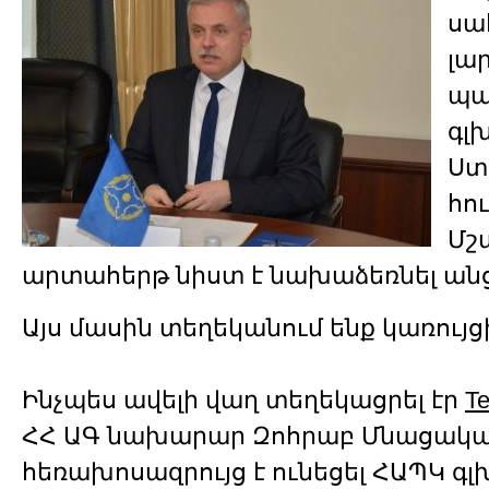
սա
լա
պա
գլ
Ստ
հու
Մշ
արտահերթ նիստ է նախաձեռնել անց
Այս մասին տեղեկանում ենք կառույց
Ինչպես ավելի վաղ տեղեկացրել էր
Te
ՀՀ ԱԳ նախարար Զոհրաբ Մնացակա
հեռախոսազրույց է ունեցել ՀԱՊԿ գ