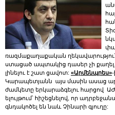
ան
հա
հա
Տի
նկ
փա
ռազմաքաղաքական ղեկավարությունը
ստացած ապտակից դասեր չի քաղել
լինելու է շատ ցավոտ:
«Արմենպրես»
Կարապետյանն այս մասին ասաց ա
ժամկետը երկարաձգելու հարցով ԱԺ
ելույթում՝ հիշեցնելով, որ ադրբեջա
գնդակոծել են նաև Չինարի գյուղը: