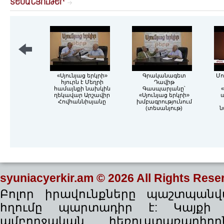
ՏԵՍԱՆՅՈւԹԵՐ
«Սյունյաց երկրի»
Գրականագետ
Մո
հյուրն է Մեղրի
Դավիթ
համայնքի նախկին
Գասպարյանը՝
«
ղեկավար Արշավիր
«Սյունյաց երկրի»
Հովհաննիսյանը
խմբագրությունում
(տեսանյութ)
ն
syuniacyerkir.am
© 2026 All Rights Rese
Բոլոր իրավունքները պաշտպանվա
հղումը պարտադիր է: Կայքի
ամբողջական հեռուստառադիո