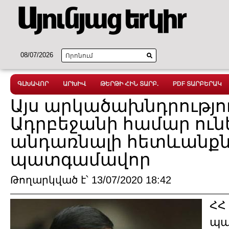
08/07/2026
ԳԼԽԱՎՈՐ
ԱՐԽԻՎ
ԹԵՐԹԻ ՀԻՆ ՏԱՐԲ.
PDF ՏԱՐԲԵՐԱԿ
Այս արկածախնդրությո
Ադրբեջանի համար ունե
անդառնալի հետևանքնե
պատգամավոր
Թողարկված է՝ 13/07/2020 18:42
ՀՀ
պա